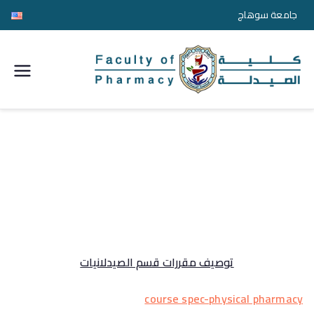
جامعة سوهاج
كلية
الصيدل
ة
جامعة
سوها
ج
توصيف مقررات قسم الصيدلانيات
course spec-physical pharmacy