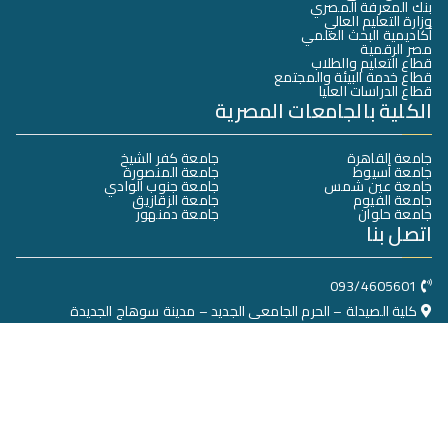
بنك المعرفة المصري
وزارة التعليم العالي
أكاديمية البحث العلمي
مصر الرقمية
قطاع التعليم والطلاب
قطاع خدمة البيئة والمجتمع
قطاع الدراسات العليا
الكلية بالجامعات المصرية
جامعة القاهرة
جامعة كفر الشيخ
جامعة أسيوط
جامعة المنصورة
جامعة عين شمس
جامعة جنوب الوادي
جامعة الفيوم
جامعة الزقازيق
جامعة حلوان
جامعة دمنهور
اتصل بنا
093/4605601
كلية الصيدلة – الحرم الجامعى الجديد – مدينة سوهاج الجديدة
dean@Pharmacy.sohag.edu.eg
جميع الحقوق محفوظة © 2025
كلية الصيدلة - جامعة سوهاج
تصميم وبرمجة
البوابة الإلكترونية