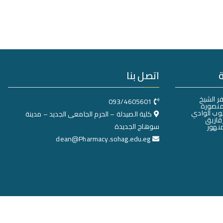
اتصل بنا
ر الشيخ
093/4605601
منصورة
وب الوادي
كلية الصيدلة – الحرم الجامعى الجديد – مدينة
قازيق
سوهاج الجديدة
نهور
dean@Pharmacy.sohag.edu.eg