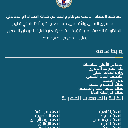
تُعدّ كلية الصيدلة- جامعة سوهاج واحدة من كليات الصيدلة الواعدة على
المستوى المحلى والأقليمى، مما يجعلها شريكًا كاملاً في تطوير
المنظومة الصحية، بما يحقق خدمة صحية أكثر فاعلية للمواطن المصرى
وعلى الأخص فى صعيد مصر .
روابط هامة
المجلس الأعلى للجامعات
بنك المعرفة المصري
وزارة التعليم العالي
أكاديمية البحث العلمي
مصر الرقمية
قطاع التعليم والطلاب
قطاع خدمة البيئة والمجتمع
قطاع الدراسات العليا
الكلية بالجامعات المصرية
جامعة القاهرة
جامعة كفر الشيخ
جامعة أسيوط
جامعة المنصورة
جامعة عين شمس
جامعة جنوب الوادي
جامعة الفيوم
جامعة الزقازيق
جامعة حلوان
جامعة دمنهور