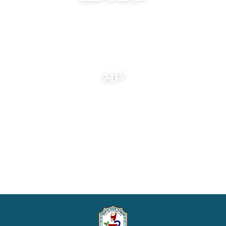
+
4,000
خريج