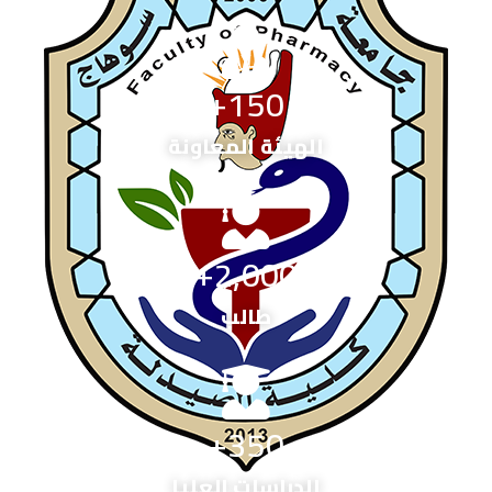
+
150
الهيئة المعاونة
+
2,000
طالب
+
350
الدراسات العليا