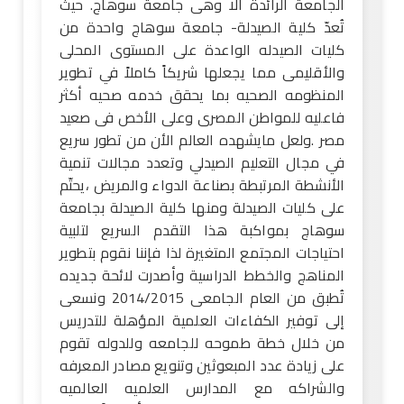
الجامعة الرائدة ألا وهى جامعة سوهاج. حيث
تُعدّ كلية الصيدلة- جامعة سوهاج واحدة من
كليات الصيدله الواعدة على المستوى المحلى
والأقليمى مما يجعلها شريكاً كاملاً في تطوير
المنظومه الصحيه بما يحقق خدمه صحيه أكثر
فاعليه للمواطن المصرى وعلى الأخص فى صعيد
مصر .ولعل مايشهده العالم الأن من تطور سريع
في مجال التعليم الصيدلي وتعدد مجالات تنمية
الأنشطة المرتبطة بصناعة الدواء والمريض ،يحتّم
على كليات الصيدلة ومنها كلية الصيدلة بجامعة
سوهاج بمواكبة هذا التقدم السريع لتلبية
احتياجات المجتمع المتغيرة لذا فإننا نقوم بتطوير
المناهج والخطط الدراسية وأصدرت لائحة جديده
تُطبق من العام الجامعى 2014/2015 ونسعى
إلى توفير الكفاءات العلمية المؤهلة للتدريس
من خلال خطة طموحه للجامعه وللدوله تقوم
على زيادة عدد المبعوثين وتنويع مصادر المعرفه
والشراكه مع المدارس العلميه العالميه