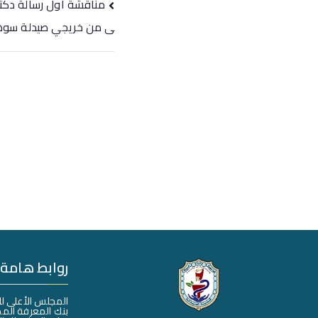
مناقشة أول رسالة دكت
ى من خريجي صيدلة سوه
روابط هامة
المجلس الأعلى ل
بنك المعرفة الم