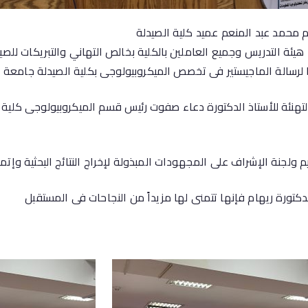
ام محمد عبد المنعم عميد كلية الصيدلة
يئة التدريس وجميع العاملين بالكلية بخالص التهاني والتبريكات للصي
لرسالة الماجيستير فى تخصص الميكروبيولوجى بكلية الصيدلة جامعة ال
بالتهنئة للأستاذ الدكتورة دعاء صفوت رئيس قسم الميكروبيولوجى كلي
م ولجنة الإشراف على المجهودات المبذولة لإخراج النتائج البحثية وإتما
دكتورة ريهام فإنها تتمنى لها مزيداً من النجاحات فى المستقبل