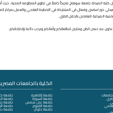
يجعل كلية الصيدلة جامعة سوهاج شريكاً كاملاً في تطوير المنظومه الصحيه. حيث أ
لي دور اساسي وفعال في المشاركة في التخطيط العلاجي والعمل بمراكز المعلو
لمية الصيدلية للعاملين بالحقل الطبي.
نكون عند حسن الظن وملبين لتطلعاتكم وأمالكم ونرحب دائما بإقتراحاتكم.
الكلية بالجامعات المصرية
لجامعات
جامعة القاهرة
جامعة كف
صري
جامعة أسيوط
جامعة ال
لي
جامعة عين شمس
جامعة جن
لعلمي
جامعة الفيوم
جامعة الز
جامعة حلوان
جامعة دم
طلاب