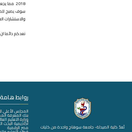
2018 مما 
سوف يصبح للصيد
والاستشارات الع
نعدكم دائما ان 
روابط هامة
المجلس الأعلى ل
بنك المعرفة الم
وزارة التعليم العا
أكاديمية البحث ا
تُعدّ كلية الصيدلة- جامعة سوهاج واحدة من كليات
مصر الرقمية
قطاع التعليم وال