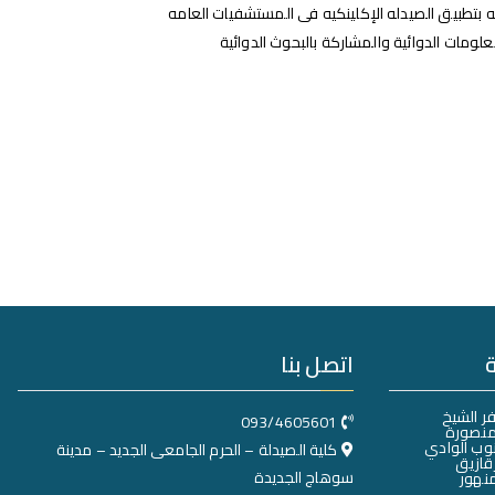
نه بتطبيق الصيدله الإكلينكيه فى المستشفيات العامه
مات الدوائية والمشاركة بالبحوث الدوائية
اتصل بنا
ر الشيخ
093/4605601
منصورة
وب الوادي
كلية الصيدلة – الحرم الجامعى الجديد – مدينة
قازيق
سوهاج الجديدة
نهور