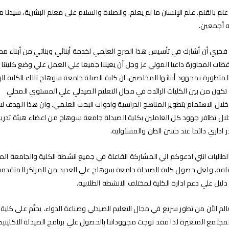
علم بالقلم. علم الإنسان ما لم يعلم. والصلاة والسلام على معلم البشرية، سيدنا 
 أجمعين.
فخري أن أشارك في تأسيس هذا الصرح العلمي لخدمة أبنائي وبناتي من أبناء م
ات المجاورة داعيا المولي عز وجل أن يعيننا جميعا علي العمل علي وضع كليتنا
متطورة بمجهود أبنائها المخلصين. ان كلية الصيلة جامعة سوهاج تللك الكلية ال
تكون من بين الكليات الرائدة في مجال التعليم الصيدلي علي المستوي المحلي
ال الاهتمام بتطوير المناهج الدراسية وادوات البحث العلمي. وان هذا الهدف لا
لال تظافر جهود كل العاملين بكلية الصيدلة جامعة سوهاج من اعضاء هيئة تدر
 اداري دائما عند حسن الظن والمسئولية.
الطالبات انني ادعوكم الي المشاركة الفاعلة في جميع انشطة الكلية والجامعة ا
تلفة. ولعل حصول كلية الصيدلة جامعة سوهاج علي العديد من المراكز المتقدمة ف
دليل علي دعم ادارة الكلية لمختلف الانشطة الطلابية.
لم الأن من تطور سريع في مجال التعليم الصيدلي وصناعة الدواء، يحتّم على كلي