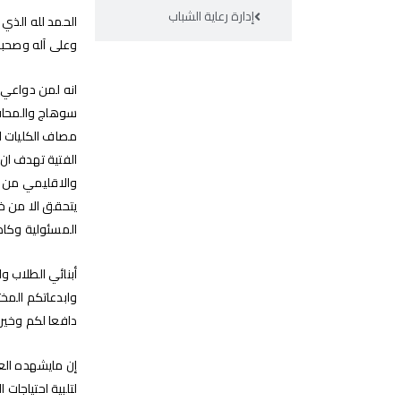
إدارة رعاية الشباب
الحمد لله الذي 
وعلى آله وصحبه
انه لمن دواعي 
سوهاج والمحافظ
مصاف الكليات ال
الفتية تهدف ان 
والاقليمي من خل
يتحقق الا من خ
المسئولية وكادر
أبنائي الطلاب و
وابدعاتكم المخ
دافعا لكم وخير 
إن مايشهده العا