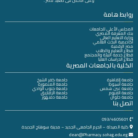
وعلى الأخص فى صعيد مصر .
روابط هامة
المجلس الأعلى للجامعات
بنك المعرفة المصري
وزارة التعليم العالي
أكاديمية البحث العلمي
مصر الرقمية
قطاع التعليم والطلاب
قطاع خدمة البيئة والمجتمع
قطاع الدراسات العليا
الكلية بالجامعات المصرية
جامعة القاهرة
جامعة كفر الشيخ
جامعة أسيوط
جامعة المنصورة
جامعة عين شمس
جامعة جنوب الوادي
جامعة الفيوم
جامعة الزقازيق
جامعة حلوان
جامعة دمنهور
اتصل بنا
093/4605601
كلية الصيدلة – الحرم الجامعى الجديد – مدينة سوهاج الجديدة
dean@Pharmacy.sohag.edu.eg