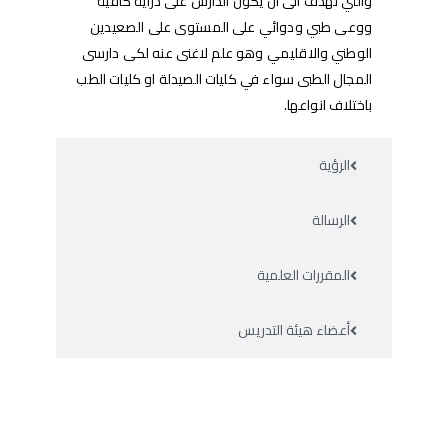
والتي تهدف الى ان يكون الدارس
على دراية كافية
ووعى طبي ودوائي على المستوى على الصعيدين
الوطني والاقليمي وهو علم لاغنى عنه لكى دارسى
المجال الطبى سواء في كليات الصيدلة او كليات الطب
باختلاف انواعها.
الرؤية
الرسالة
المقررات العلمية
أعضاء هيئة التدريس