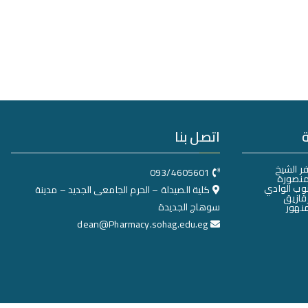
اتصل بنا
ر الشيخ
093/4605601
منصورة
وب الوادي
كلية الصيدلة – الحرم الجامعى الجديد – مدينة
قازيق
سوهاج الجديدة
نهور
dean@Pharmacy.sohag.edu.eg