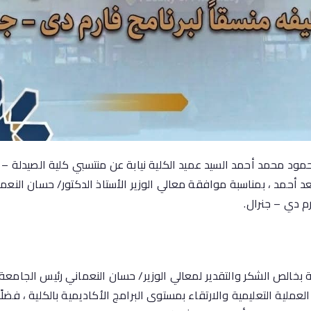
محمود محمد أحمد السيد عميد الكلية نيابة عن منتسبي كلية الصيدلة
د أحمد ، بمناسبة موافقة معالي الوزير الأستاذ الدكتور/ حسان النعم
رم دي – جنرال.
ية بخالص الشكر والتقدير لمعالي الوزير/ حسان النعماني رئيس الجامع
لعملية التعليمية والارتقاء بمستوى البرامج الأكاديمية بالكلية ، فضلً