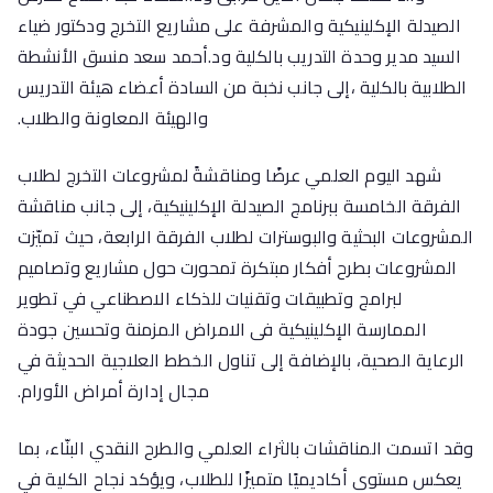
الصيدلة الإكلينيكية والمشرفة على مشاريع التخرج ودكتور ضياء
السيد مدير وحدة التدريب بالكلية ود.أحمد سعد منسق الأنشطة
الطلابية بالكلية ،إلى جانب نخبة من السادة أعضاء هيئة التدريس
والهيئة المعاونة والطلاب.
شهد اليوم العلمي عرضًا ومناقشةً لمشروعات التخرج لطلاب
الفرقة الخامسة ببرنامج الصيدلة الإكلينيكية، إلى جانب مناقشة
المشروعات البحثية والبوسترات لطلاب الفرقة الرابعة، حيث تميّزت
المشروعات بطرح أفكار مبتكرة تمحورت حول مشاريع وتصاميم
لبرامج وتطبيقات وتقنيات للذكاء الاصطناعي في تطوير
الممارسة الإكلينيكية فى الامراض المزمنة وتحسين جودة
الرعاية الصحية، بالإضافة إلى تناول الخطط العلاجية الحديثة في
مجال إدارة أمراض الأورام.
وقد اتسمت المناقشات بالثراء العلمي والطرح النقدي البنّاء، بما
يعكس مستوى أكاديميًا متميزًا للطلاب، ويؤكد نجاح الكلية في