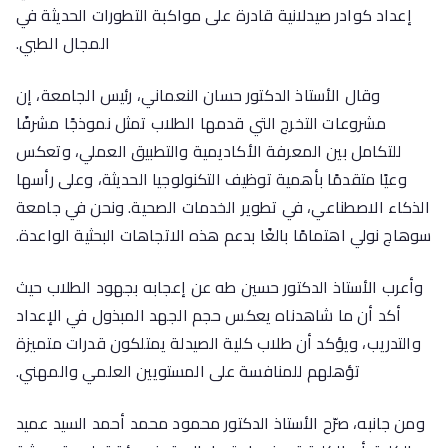
إعداد كوادر صيدلانية قادرة على مواكبة التطورات الحديثة في
المجال الطبي.
وقال الأستاذ الدكتور حسان النعماني، رئيس الجامعة، إن
مشروعات التخرج التي قدمها الطلاب تمثل نموذجًا مشرفًا
للتكامل بين المعرفة الأكاديمية والتطبيق العملي، وتعكس
وعيًا متقدمًا بأهمية توظيف التكنولوجيا الحديثة، وعلى رأسها
الذكاء الاصطناعي، في تطوير الخدمات الصحية. ونحن في جامعة
سوهاج نولي اهتمامًا بالغًا بدعم هذه الاتجاهات البحثية الواعدة.
وأعرب الأستاذ الدكتور حسين طه عن إعجابه بجهود الطلاب حيث
أكد أن ما شاهدناه يعكس حجم الجهد المبذول في الإعداد
والتدريب، ويؤكد أن طلاب كلية الصيدلة يمتلكون قدرات متميزة
تؤهلهم للمنافسة على المستويين العلمي والمهني.
ومن جانبه، صرّح الأستاذ الدكتور محمود محمد أحمد السيد عميد