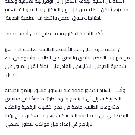
الكلية:بأن الكلية تهدف باستمرار إلى توفير بيئة تعليمية وبحثية
محفزة، تُمكّن الطلاب من الإبداع والابتكار، وربط مخرجات التعليم
باحتياجات سوق العمل والتطورات العلمية الحديثة.
وأكد الأستاذ الدكتور محمد صلاح الدين أحمد محمد:
أن الكلية تحرص على دعم الأنشطة الطلابية العلمية التي تعزز
من مهارات التفكير النقدي والبحثي لدى الطلاب، وتُسهم في بناء
شخصية الصيدلي الإكلينيكي القادر على اتخاذ القرار المبني على
الدليل.
وأشار الأستاذ الدكتور محمد عبد الشكور، منسق برنامج الصيدلة
الإكلينيكية، إلى أن البرنامج يشهد تطورًا ملحوظًا في مستوى
مشروعات الطلاب، خاصة في دمج التقنيات الرقمية والذكاء
الاصطناعي في الممارسة الإكلينيكية، وهو ما يعكس نجاح رؤية
البرنامج في إعداد جيل مواكب للتطور العلمي.