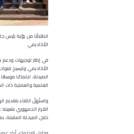
انطلاقًا من رؤية رئيس جا
الأكاديمي
في إطار توجيهات ودعم معا
الأكاديمي وترسيخ قنوات 
الصيدلة، اجتماعًا موسعً
العلمية والعملية ذات الص
واستُهلّ اللقاء بتقديم ا
القرار الجمهوري بتعيينه
خلال المرحلة المقبلة، ب
وخلال الاجتماع، أكد عميد