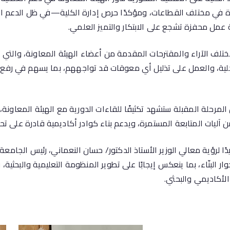
ة في مختلف القطاعات، ومؤكدًا حرص إدارة الكلية—في ظل الدعم ا
عمل محفزة تشجع على الابتكار والتميز العلمي.
تلف الآراء والمقترحات المقدمة من أعضاء الهيئة المعاونة، والتي ت
ية، والعمل على تذليل أي معوقات قد تواجههم، بما يسهم في رفع 
 المرحلة المقبلة ستشهد تكثيفًا للقاءات الدورية مع الهيئة المعاونة، 
ن آليات المتابعة المستمرة، ويدعم بناء كوادر أكاديمية قادرة على ت
ًا لرؤية معالي الوزير الأستاذ الدكتور/ حسان النعماني، رئيس الجامعة
ار البنّاء، بما ينعكس إيجابًا على تطوير المنظومة التعليمية والبحثية،
لأكاديمي والبحثي.