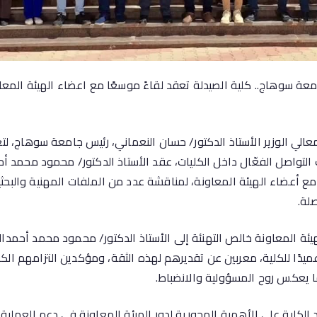
معة سوهاج.. كلية الصيدلة تعقد لقاءً موسعًا مع اعضاء الهيئة المعاو
لي الوزير الأستاذ الدكتور/ حسان النعماني، رئيس جامعة سوهاج، لتعز
التواصل الفعّال داخل الكليات، عقد الأستاذ الدكتور/ محمود محمد أح
ا مع أعضاء الهيئة المعاونة، لمناقشة عدد من الملفات المهنية والبح
لة.
لهيئة المعاونة خالص التهنئة إلى الأستاذ الدكتور/ محمود محمد أحمدا
 عميدًا للكلية، معربين عن تقديرهم لهذه الثقة، ومؤكدين التزامهم ا
ما يعكس روح المسؤولية والانضباط.
 الكلية على الأهمية المحورية لدور الهيئة المعاونة في دعم العملية ال